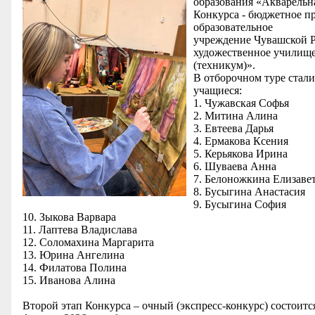
образования «Акварельн
Конкурса - бюджетное п
образовательное
учреждение Чувашской Р
художественное училищ
(техникум)».
В отборочном туре стал
учащиеся:
1. Чужавская Софья
2. Митина Алина
3. Евтеева Дарья
4. Ермакова Ксения
5. Керьякова Ирина
6. Шуваева Анна
7. Белоножкина Елизаве
8. Бусыгина Анастасия
9. Бусыгина София
10. Зыкова Варвара
11. Лаптева Владислава
12. Соломахина Маргарита
13. Юрина Ангелина
14. Филатова Полина
15. Иванова Алина
Второй этап Конкурса – очный (экспресс-конкурс) состоитс