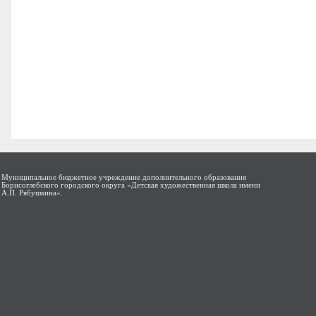
Муниципальное бюджетное учреждение дополнительного образования
Борисоглебского городского округа «Детская художественная школа имени
А.П. Рябушкина».