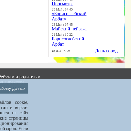
Просмотр.
23 Май : 07:45
«Борисоглебский
Арбат».
23 Май : 07:45
Майский пейзаж.
21 Май : 10:22
Борисоглебский
Арбат
День города
18 Май : 14:49
Ребятам и родителям
я директора
видящих
аботку данных
йлов cookie,
 тип и версия
ришел на сайт
акие страницы
кционирования
 обзоров. Если