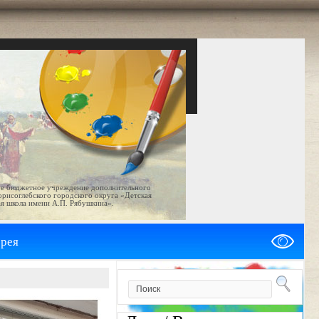
е бюджетное учреждение дополнительного
орисоглебского городского округа «Детская
я школа имени А.П. Рябушкина».
ерея