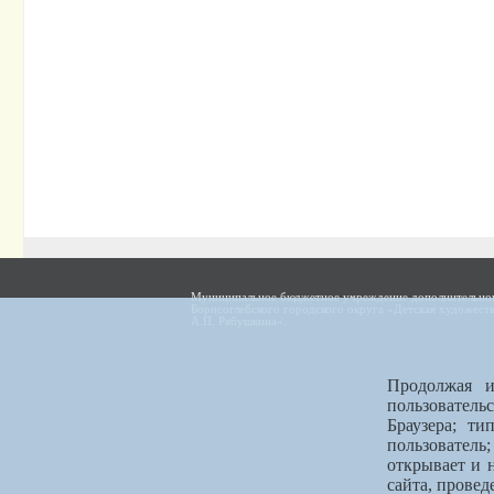
Муниципальное бюджетное учреждение дополнительног
Борисоглебского городского округа «Детская художест
А.П. Рябушкина».
Продолжая и
пользователь
Браузера; ти
пользователь
открывает и 
сайта, провед