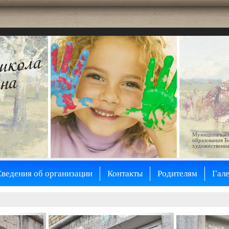
Муниципально
образования Б
художественна
Сведения об организации
Контакты
Родителям
Гал