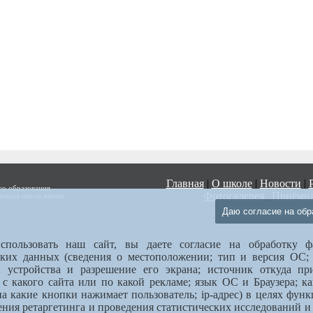
Главная
|
О школе
|
Новости
|
о образования
Фотогалерея
|
Приёмна
венная школа имени
Версия для слабо
Даю согласие на обр
спользовать наш сайт, вы даете согласие на обработку фа
ских данных (сведения о местоположении; тип и версия ОС;
п устройства и разрешение его экрана; источник откуда п
; с какого сайта или по какой рекламе; язык ОС и Браузера; к
на какие кнопки нажимает пользователь; ip-адрес) в целях фун
ения ретаргетинга и проведения статистических исследований и