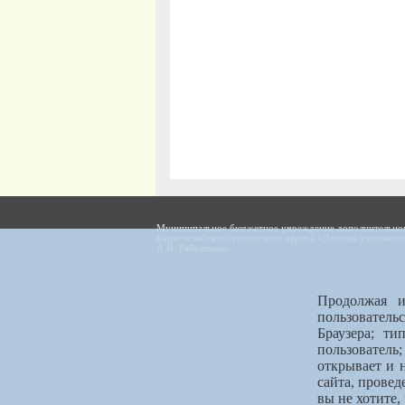
Муниципальное бюджетное учреждение дополнительног
Борисоглебского городского округа «Детская художест
А.П. Рябушкина».
Продолжая и
пользователь
Браузера; ти
пользователь
открывает и 
сайта, провед
вы не хотите,