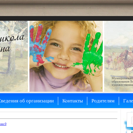
Муниципально
образования Б
художественна
Сведения об организации
Контакты
Родителям
Гал
ии:0