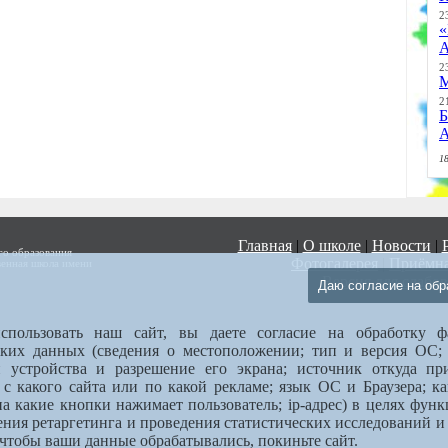
2
«
А
2
М
2
Б
А
18
Главная
|
О школе
|
Новости
|
о образования
Фотогалерея
|
Приёмна
венная школа имени
Версия для слабо
Даю согласие на обр
спользовать наш сайт, вы даете согласие на обработку фа
ских данных (сведения о местоположении; тип и версия ОС;
п устройства и разрешение его экрана; источник откуда п
; с какого сайта или по какой рекламе; язык ОС и Браузера; к
на какие кнопки нажимает пользователь; ip-адрес) в целях фун
ения ретаргетинга и проведения статистических исследований и
 чтобы ваши данные обрабатывались, покиньте сайт.