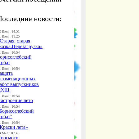
Последние новости:
2 Июн : 14:51
1 Июн : 11:25
Старая, старая
казка.Перезагрузка»
1 Июн : 10:54
орисоглебский
рбат
1 Июн : 10:54
ащита
кзаменационных
абот выпускников
ДХШ.
1 Июн : 10:54
астроение лето
1 Июн : 10:54
Борисоглебский
рбат"
1 Июн : 10:54
Краски лета»
3 Май : 07:46
росмотр.